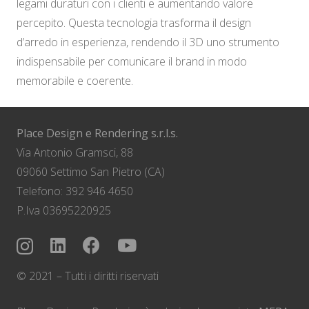
legami duraturi con i clienti e aumentando valore
percepito. Questa tecnologia trasforma il design
d’arredo in esperienza, rendendo il 3D uno strumento
indispensabile per comunicare il brand in modo
memorabile e coerente.
Place Design e Rendering s.r.l.s.
Via Antonio Gramsci, 88
09060 Settimo San Pietro (CA)
Telefono: 392 946 4650
P.Iva 03695220925
© 2021 – Tutti i diritti riservati