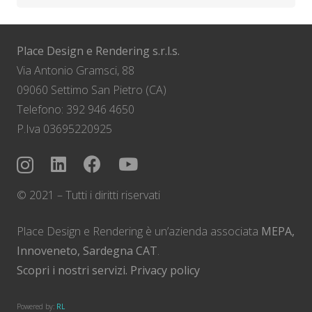
Place Design e Rendering s.r.l.s.
Via Antonio Gramsci, 88
09060 Settimo San Pietro (CA)
Telefono: 392 946 4650
P.Iva 03695220925
© 2021 – Tutti i diritti riservati
Place Design e Rendering è un’azienda associata
MEPA,
Innoveneto, Sardegna CAT
.
Scopri i nostri servizi.
Privacy policy
Powered by:
RL