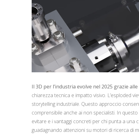
Il 3D per l’industria evolve nel 2025 grazie alle
chiarezza tecnica e impatto visivo. L’esploded vi
storytelling industriale. Questo approccio consen
comprensibile anche ai non specialisti. In questo 
evitare e i vantaggi concreti per chi punta a una
guadagnando attenzioni su motori di ricerca di ma