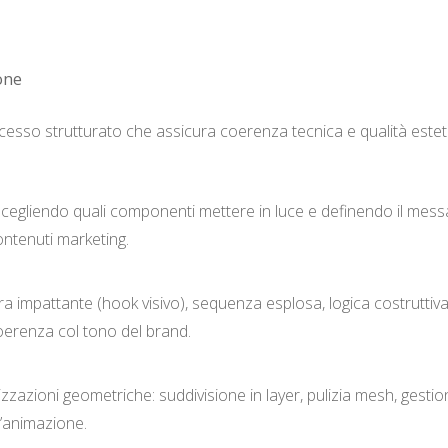
ione
cesso strutturato che assicura coerenza tecnica e qualità estet
, scegliendo quali componenti mettere in luce e definendo il mes
ontenuti marketing.
a impattante (hook visivo), sequenza esplosa, logica costruttiva, 
oerenza col tono del brand.
izzazioni geometriche: suddivisione in layer, pulizia mesh, gestio
 l’animazione.