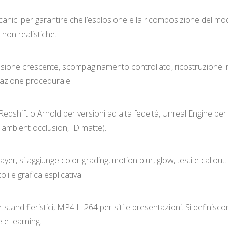
canici per garantire che l’esplosione e la ricomposizione del mo
non realistiche.
sione crescente, scompaginamento controllato, ricostruzione inv
inazione procedurale.
edshift o Arnold per versioni ad alta fedeltà, Unreal Engine per
 ambient occlusion, ID matte).
layer, si aggiunge color grading, motion blur, glow, testi e callou
i e grafica esplicativa.
er stand fieristici, MP4 H.264 per siti e presentazioni. Si definis
e e-learning.