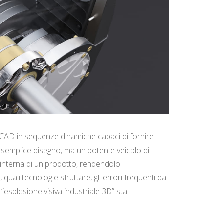
i CAD in sequenze dinamiche capaci di fornire
n semplice disegno, ma un potente veicolo di
a interna di un prodotto, rendendolo
quali tecnologie sfruttare, gli errori frequenti da
“esplosione visiva industriale 3D” sta