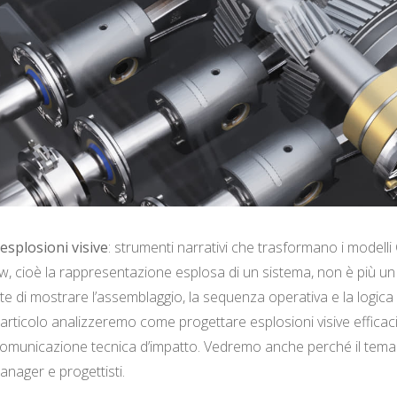
 esplosioni visive
: strumenti narrativi che trasformano i modell
ew, cioè la rappresentazione esplosa di un sistema, non è più u
te di mostrare l’assemblaggio, la sequenza operativa e la logic
articolo analizzeremo come progettare esplosioni visive efficaci, 
 comunicazione tecnica d’impatto. Vedremo anche perché il tema 
nager e progettisti.