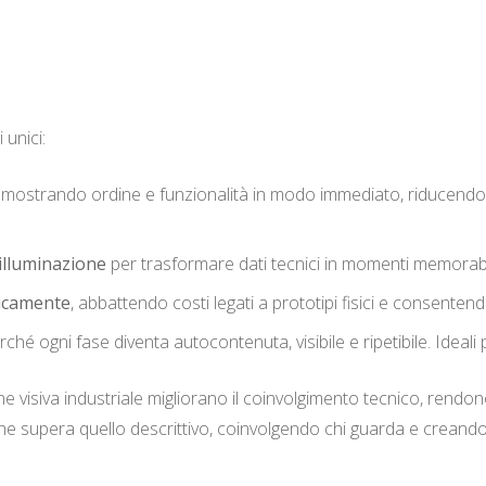
 unici:
mostrando ordine e funzionalità in modo immediato, riducendo l
illuminazione
per trasformare dati tecnici in momenti memorabil
micamente
, abbattendo costi legati a prototipi fisici e consenten
erché ogni fase diventa autocontenuta, visibile e ripetibile. Ideali 
ne visiva industriale migliorano il coinvolgimento tecnico, rendo
o che supera quello descrittivo, coinvolgendo chi guarda e creand