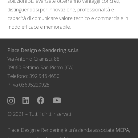
soluzioni 3D avanzate otterranno vantaggi concreti,
distinguendosi per innovazione, professionalità e
capacità di comunicare valore tecnico e commerciale in
modo efficace e memorabile.
Place Design e Rendering s.r.l.s.
Via Antonio Gramsci, 88
09060 Settimo San Pietro (CA)
Telefono: 392 946 4650
P.Iva 03695220925
© 2021 – Tutti i diritti riservati
Place Design e Rendering è un’azienda associata
MEPA,