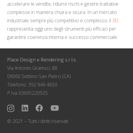
accelerare le vendite, ridurre rischi e gestire trattative
complesse in maniera chiara e sicura. In un mercato
industriale sempre più competitivo e complesso, il
3D
rappresenta oggi uno degli strumenti più efficaci per
garantire coerenza interna e successo commerciale.
Place Design e Rendering s.r.l.s.
Via Antonio Gramsci, 88
09060 Settimo San Pietro (CA)
Telefono: 392 946 4650
P.Iva 03695220925
© 2021 – Tutti i diritti riservati