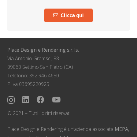
Clicca qui
Place Design e Rendering s.r.l.s.
Via Antonio Gramsci, 88
09060 Settimo San Pietro (CA)
Telefono: 392 946 4650
P.Iva 03695220925
© 2021 – Tutti i diritti riservati
Place Design e Rendering è un’azienda associata
MEPA,