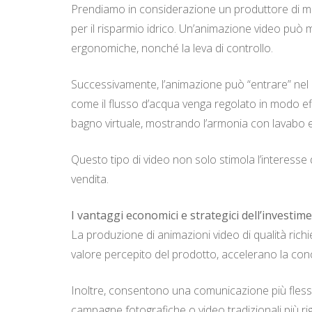
Prendiamo in considerazione un produttore di mis
per il risparmio idrico. Un’animazione video può m
ergonomiche, nonché la leva di controllo.
Successivamente, l’animazione può “entrare” nel pr
come il flusso d’acqua venga regolato in modo eff
bagno virtuale, mostrando l’armonia con lavabo e
Questo tipo di video non solo stimola l’interesse d
vendita.
I vantaggi economici e strategici dell’investim
La produzione di animazioni video di qualità rich
valore percepito del prodotto, accelerano la conc
Inoltre, consentono una comunicazione più flessibi
campagne fotografiche o video tradizionali più ri