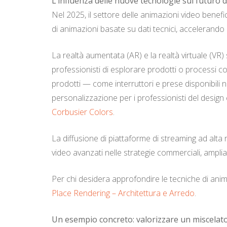
L’influenza delle nuove tecnologie sul futuro 
Nel 2025, il settore delle animazioni video benefici
di animazioni basate su dati tecnici, accelerando i
La realtà aumentata (AR) e la realtà virtuale (VR
professionisti di esplorare prodotti o processi corr
prodotti — come interruttori e prese disponibili 
personalizzazione per i professionisti del design
Corbusier Colors
.
La diffusione di piattaforme di streaming ad alta
video avanzati nelle strategie commerciali, amplian
Per chi desidera approfondire le tecniche di anima
Place Rendering – Architettura e Arredo
.
Un esempio concreto: valorizzare un miscelat