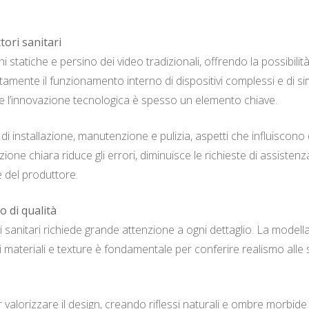
tori sanitari
i statiche e persino dei video tradizionali, offrendo la possibilit
ente il funzionamento interno di dispositivi complessi e di simul
e l’innovazione tecnologica è spesso un elemento chiave.
 di installazione, manutenzione e pulizia, aspetti che influiscono
azione chiara riduce gli errori, diminuisce le richieste di assistenz
 del produttore.
o di qualità
 sanitari richiede grande attenzione a ogni dettaglio. La mode
i materiali e texture è fondamentale per conferire realismo alle 
valorizzare il design, creando riflessi naturali e ombre morbide