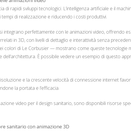
delle animazioni video
a di rapidi sviluppi tecnologici. L’intelligenza artificiale e il ma
 tempi di realizzazione e riducendo i costi produttivi.
) si integrano perfettamente con le animazioni video, offrendo 
elati in 3D, con livelli di dettaglio e interattività senza precede
nei colori di Le Corbusier — mostrano come queste tecnologie mig
 e dell’architettura. È possibile vedere un esempio di questo app
 risoluzione e la crescente velocità di connessione internet favo
done la portata e l’efficacia.
zione video per il design sanitario, sono disponibili risorse sp
ore sanitario con animazione 3D