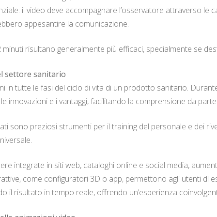
ziale: il video deve accompagnare l’osservatore attraverso le ca
rebbero appesantire la comunicazione.
2 minuti risultano generalmente più efficaci, specialmente se dest
l settore sanitario
 in tutte le fasi del ciclo di vita di un prodotto sanitario. Durant
innovazioni e i vantaggi, facilitando la comprensione da parte d
ti sono preziosi strumenti per il training del personale e dei r
niversale.
re integrate in siti web, cataloghi online e social media, aumen
terattive, come configuratori 3D o app, permettono agli utenti d
o il risultato in tempo reale, offrendo un’esperienza coinvolgent