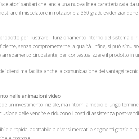
celatori sanitari che lancia una nuova linea caratterizzata da
ostrare il miscelatore in rotazione a 360 gradi, evidenziandone la
odotto per illustrare il funzionamento interno del sistema di risp
iciente, senza comprometterne la qualità. Infine, si può simular
 arredamento circostante, per contestualizzare il prodotto in un
ei clienti ma facilita anche la comunicazione dei vantaggi tecnici 
ento nelle animazioni video
iede un investimento iniziale, ma i ritorni a medio e lungo termi
lusione delle vendite e riducono i costi di assistenza post-vendi
le e rapida, adattabile a diversi mercati o segmenti grazie alla f
gide e costose.