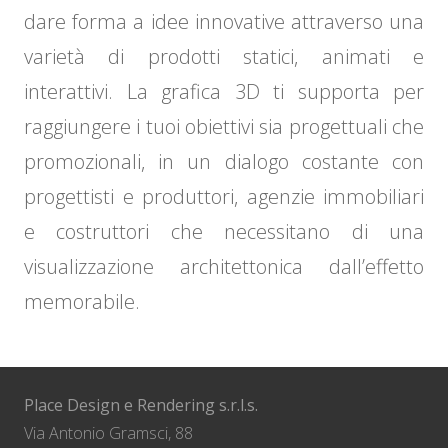
dare forma a idee innovative attraverso una
varietà di prodotti statici, animati e
interattivi. La grafica 3D ti supporta per
raggiungere i tuoi obiettivi sia progettuali che
promozionali, in un dialogo costante con
SMEG – Estetica
Realia Brokers –
F.lli Bianchini –
SMEG
progettisti e produttori, agenzie immobiliari
SMEG – Estetica
SMEG – Estetica
SMEG – Estetica
SMEG – Estetica
Collezione 2018
Bruno Zampa –
F.lli Bianchini –
F.lli Bianchini –
Appartamento
Foodservice –
Roche Bobois
Residenza
SMEG –
Linea
e costruttori che necessitano di una
visualizzazione architettonica dall’effetto
Residenza WS
Office design
Garden design
RESIDENZA GS
LDDLAB
Villa RC
Lounge Bar
Casa LN
Villa MC
Catalogo Prodotti
Foodservice Bar
Collezione 2017
– Cafè Des Arts
Scandinavo
Universale
Flyer 2019
Ristorante
Sardegna
Portofino
Cortina
Pascoli
luxury
Linea
memorabile.
Place Design e Rendering s.r.l.s.
Via Antonio Gramsci, 88