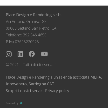
Place Design e Rendering s.r.l.s.
Via Antonio Gramsci, 88
09060 Settimo San Pietro (CA)
Telefono: 392 946 4650
P.Iva 03695220925
© 2021 – Tutti i diritti riservati
Place Design e Rendering è un’azienda associata
MEPA,
Innoveneto, Sardegna CAT
.
Scopri i nostri servizi.
Privacy policy
Powered by:
RL