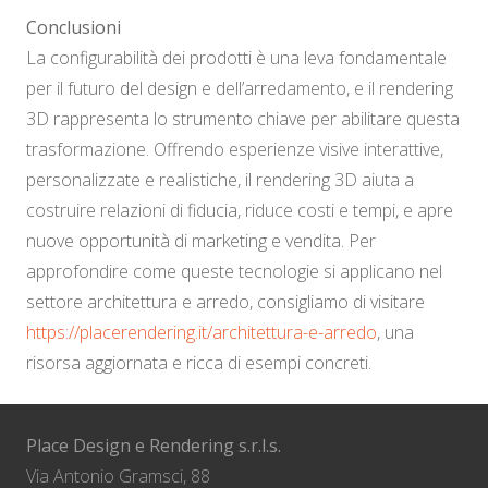
Conclusioni
La configurabilità dei prodotti è una leva fondamentale
per il futuro del design e dell’arredamento, e il rendering
3D rappresenta lo strumento chiave per abilitare questa
trasformazione. Offrendo esperienze visive interattive,
personalizzate e realistiche, il rendering 3D aiuta a
costruire relazioni di fiducia, riduce costi e tempi, e apre
nuove opportunità di marketing e vendita. Per
approfondire come queste tecnologie si applicano nel
settore architettura e arredo, consigliamo di visitare
https://placerendering.it/architettura-e-arredo
, una
risorsa aggiornata e ricca di esempi concreti.
Place Design e Rendering s.r.l.s.
Via Antonio Gramsci, 88