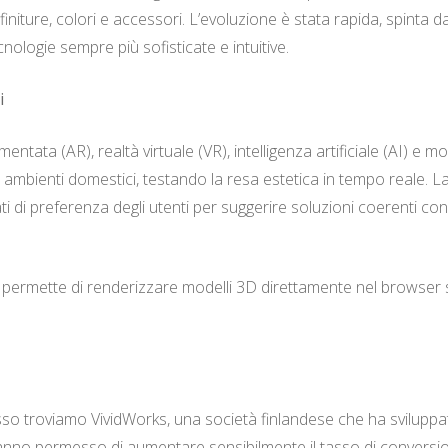
finiture, colori e accessori. L’evoluzione è stata rapida, spinta
ecnologie sempre più sofisticate e intuitive.
i
mentata (AR), realtà virtuale (VR), intelligenza artificiale (AI) e
pri ambienti domestici, testando la resa estetica in tempo reale
ti di preferenza degli utenti per suggerire soluzioni coerenti con 
permette di renderizzare modelli 3D direttamente nel browser se
o troviamo VividWorks, una società finlandese che ha sviluppato
hanno permesso di aumentare sensibilmente il tasso di conversione