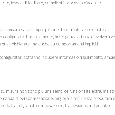
atore, invece di facilitare, complichi il processo d’acquisto.
o su misura sarà sempre più orientato all’interazione naturale. 
configurato. Parallelamente, l’intelligenza artificiale evolverà ve
renze dichiarate, ma anche su comportamenti impliciti.
 configuratori potranno includere informazioni sull’impatto ambien
su misura non sono più una semplice funzionalità extra, ma stru
omanda di personalizzazione, migliorare l’efficienza produttiva e 
olido tra artigianato e innovazione, tra desiderio individuale e c