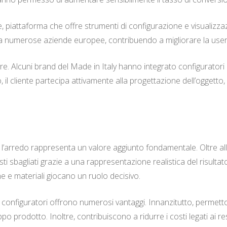
 piattaforma che offre strumenti di configurazione e visualizzaz
 da numerose aziende europee, contribuendo a migliorare la user 
e. Alcuni brand del Made in Italy hanno integrato configuratori 
o, il cliente partecipa attivamente alla progettazione dell’ogget
re l’arredo rappresenta un valore aggiunto fondamentale. Oltre a
uisti sbagliati grazie a una rappresentazione realistica del risult
e e materiali giocano un ruolo decisivo.
, i configuratori offrono numerosi vantaggi. Innanzitutto, permetto
iluppo prodotto. Inoltre, contribuiscono a ridurre i costi legati ai 