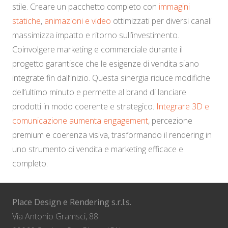
stile. Creare un pacchetto completo con
immagini
statiche
,
animazioni e video
ottimizzati per diversi canali
massimizza impatto e ritorno sull’investimento.
Coinvolgere marketing e commerciale durante il
progetto garantisce che le esigenze di vendita siano
integrate fin dall’inizio. Questa sinergia riduce modifiche
dell’ultimo minuto e permette al brand di lanciare
prodotti in modo coerente e strategico.
Integrare 3D e
comunicazione aumenta engagement
, percezione
premium e coerenza visiva, trasformando il rendering in
uno strumento di vendita e marketing efficace e
completo.
Place Design e Rendering s.r.l.s.
Via Antonio Gramsci, 88