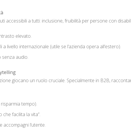
tà
ccessibili a tutti: inclusione, fruibilità per persone con disabilit
ontrasto elevato.
 a livello internazionale (utile se l’azienda opera all’estero).
o senza audio.
ytelling
ione giocano un ruolo cruciale. Specialmente in B2B, raccontar
 risparmia tempo).
che facilita la vita”.
e accompagni l’utente.