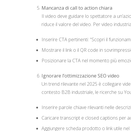
Mancanza di call to action chiara
Il video deve guidare lo spettatore a un’azi
riduce il valore del video. Per video industrial
Inserire CTA pertinenti: “Scopri il funzion
Mostrare il link o il QR code in sovrimpressio
Posizionare la CTA nel momento più emozion
Ignorare l’ottimizzazione SEO video
Un trend rilevante nel 2025 è collegare video e
contesto B2B industriale, le ricerche su Y
Inserire parole chiave rilevanti nelle descr
Caricare transcript e closed captions per ac
Aggiungere scheda prodotto o link utile nel 