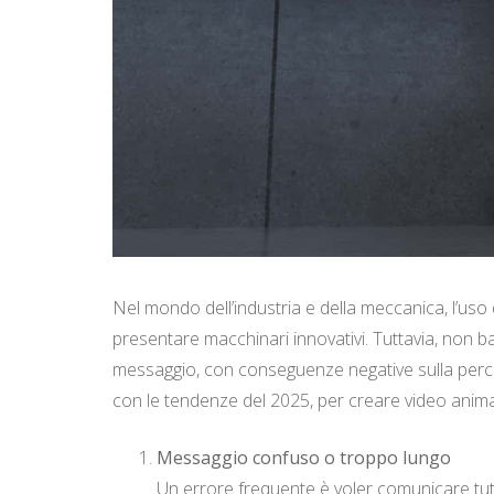
Nel mondo dell’industria e della meccanica, l’us
presentare macchinari innovativi. Tuttavia, non 
messaggio, con conseguenze negative sulla percezi
con le tendenze del 2025, per creare video animati
Messaggio confuso o troppo lungo
Un errore frequente è voler comunicare tutto 