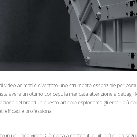
o di video animati è diventato uno strumento essenziale per comu
basta avere un ottimo concept: la mancata attenzione a dettagli 
one del brand. In questo articolo esploriamo gli errori più comun
 efficaci e professionali.
in un unico video. Ciò porta a contenuti diluiti, difficili da segui