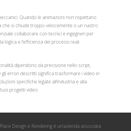
 meccanici. Quando le animazioni non rispettano
ola che si chiude troppo velocemente o un nastro
ziale collaborare con tecnici e ingegneri per
 logica e l’efficienza dei processi reali.
onalità dipendono da precisione nello script,
i errori descritti significa trasformare i video in
uzioni specifiche legate all’industria e alla
uoi progetti video.
Place Design e Rendering è un’azienda associata