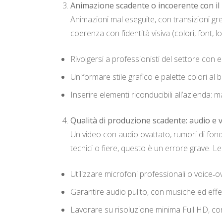
Animazione scadente o incoerente con il
Animazioni mal eseguite, con transizioni grez
coerenza con l’identità visiva (colori, font,
Rivolgersi a professionisti del settore con e
Uniformare stile grafico e palette colori al 
Inserire elementi riconducibili all’azienda: mac
Qualità di produzione scadente: audio e v
Un video con audio ovattato, rumori di fon
tecnici o fiere, questo è un errore grave. Le
Utilizzare microfoni professionali o voice‑o
Garantire audio pulito, con musiche ed effet
Lavorare su risoluzione minima Full HD, con 