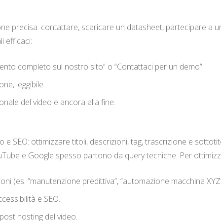
one precisa: contattare, scaricare un datasheet, partecipare a u
i efficaci:
amento completo sul nostro sito” o “Contattaci per un demo”.
ne, leggibile.
ale del video e ancora alla fine.
 SEO: ottimizzare titoli, descrizioni, tag, trascrizione e sottotitoli
ouTube e Google spesso partono da query tecniche. Per ottimizz
izioni (es. “manutenzione predittiva”, “automazione macchina XYZ”
cessibilità e SEO.
post hosting del video.