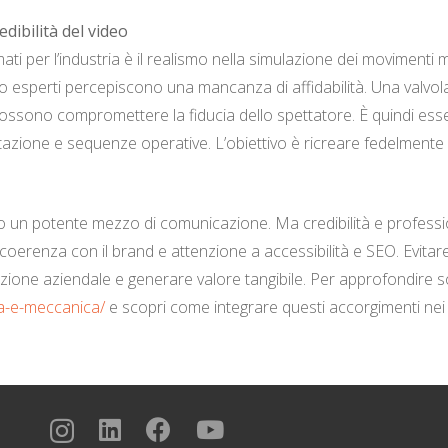
edibilità del video
ti per l’industria è il realismo nella simulazione dei movimenti
eno esperti percepiscono una mancanza di affidabilità. Una valv
ssono compromettere la fiducia dello spettatore. È quindi essen
otazione e sequenze operative. L’obiettivo è ricreare fedelmente la
ono un potente mezzo di comunicazione. Ma credibilità e professi
oerenza con il brand e attenzione a accessibilità e SEO. Evitare gl
azione aziendale e generare valore tangibile. Per approfondire sol
ria-e-meccanica/
e scopri come integrare questi accorgimenti nei t