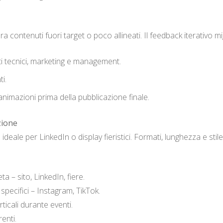
a contenuti fuori target o poco allineati. Il feedback iterativo migl
ti tecnici, marketing e management.
i.
, animazioni prima della pubblicazione finale.
zione
ale per LinkedIn o display fieristici. Formati, lunghezza e sti
 – sito, LinkedIn, fiere.
pecifici – Instagram, TikTok.
ticali durante eventi.
enti.