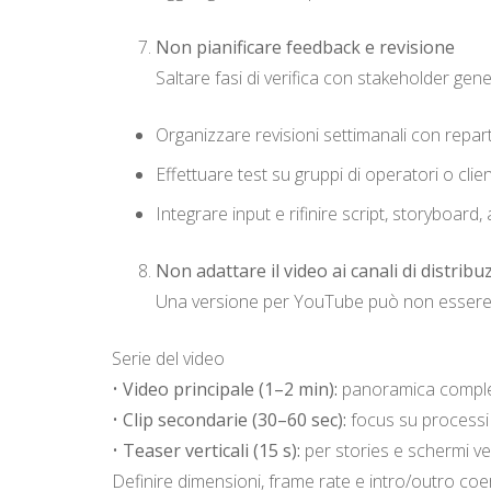
Non pianificare feedback e revisione
Saltare fasi di verifica con stakeholder gener
Organizzare revisioni settimanali con repar
Effettuare test su gruppi di operatori o client
Integrare input e rifinire script, storyboard
Non adattare il video ai canali di distribu
Una versione per YouTube può non essere ide
Serie del video
•
Video principale (1–2 min):
panoramica completa
•
Clip secondarie (30–60 sec):
focus su processi s
•
Teaser verticali (15 s):
per stories e schermi ver
Definire dimensioni, frame rate e intro/outro coer