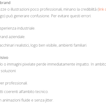
 brand
ze o illustrazioni poco professionali, minano la credibilità (
link
 logo) può generare confusione. Per evitare questi errori:
sperienza industriale.
brand aziendale.
chinari realistici, logo ben visibile, ambienti familiari.
isivo
do o immagini pixelate perde immediatamente impatto. In ambito 
 soluzioni:
ver professionali.
ti coerenti all’ambito tecnico.
animazioni fluide e senza jitter.