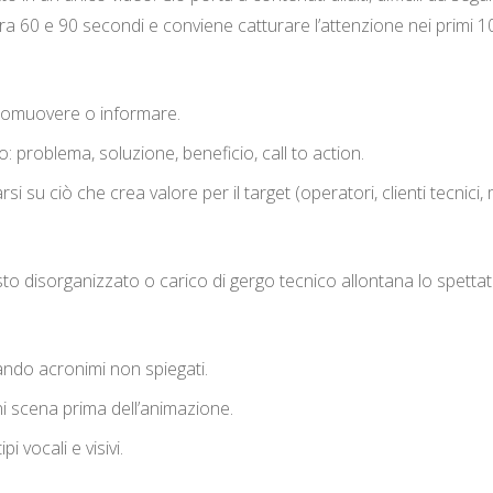
a 60 e 90 secondi e conviene catturare l’attenzione nei primi 10 
 promuovere o informare.
: problema, soluzione, beneficio, call to action.
i su ciò che crea valore per il target (operatori, clienti tecnic
sto disorganizzato o carico di gergo tecnico allontana lo spettato
tando acronimi non spiegati.
i scena prima dell’animazione.
 vocali e visivi.