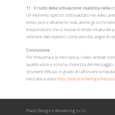
11 . Il ruolo della simulazione realistica nella cr
Un elemento spesso sottovalutato nei video anima
tempi, pesi e dinamiche reali, anche gli occhi m
trasportatore che si muove in modo innaturale po
ottenere dati realistici, come velocità, angoli di r
Conclusione
Per l’industria e la meccanica, i video animati s
qualità visiva e sonora, chiarezza del messaggio, c
strumenti efficaci, in grado di rafforzare la reput
meccanica visita
https://placerendering.it/indust
Place Design e Rendering s.r.l.s.