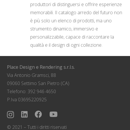
produttori di distinguersi e offrire esperienze
memorabili. Il catalogo arredo del futuro non
è più solo un elenco di prodotti, ma uno
strumento dinamico, immersivo e
personalizzabile, capace di raccontare la
qualità e il design di ogni collezione.
Place Design e Rendering s.r.l.s.
Via Antonio Gramsci, 88
09060 Settimo San Pietro (CA)
Telefono: 392 946 4650
P.Iva 03695220925
© 2021 – Tutti i diritti riservati