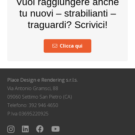
Vuoi raggiungere anche
tu nuovi – strabilianti –
traguardi? Scrivici!
Clicca qui
Place Design e Rendering s.r.l.s.
Via Antonio Gramsci, 88
09060 Settimo San Pietro (CA)
Telefono: 392 946 4650
P.Iva 03695220925