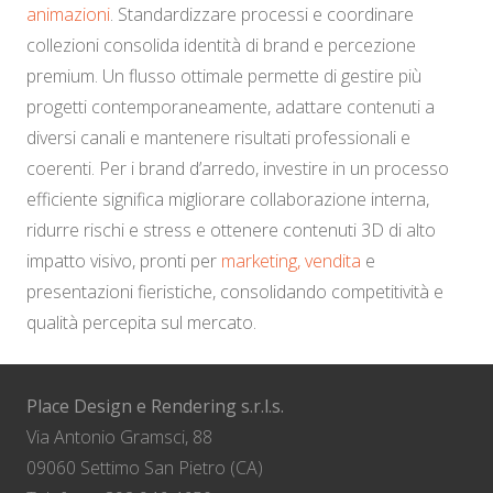
animazioni
. Standardizzare processi e coordinare
collezioni consolida identità di brand e percezione
premium. Un flusso ottimale permette di gestire più
progetti contemporaneamente, adattare contenuti a
diversi canali e mantenere risultati professionali e
coerenti. Per i brand d’arredo, investire in un processo
efficiente significa migliorare collaborazione interna,
ridurre rischi e stress e ottenere contenuti 3D di alto
impatto visivo, pronti per
marketing, vendita
e
presentazioni fieristiche, consolidando competitività e
qualità percepita sul mercato.
Place Design e Rendering s.r.l.s.
Via Antonio Gramsci, 88
09060 Settimo San Pietro (CA)