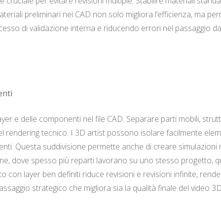
 è cruciale per evitare revisioni multiple. Stabilire materiali sta
ateriali preliminari nei CAD non solo migliora l’efficienza, ma 
rocesso di validazione interna e riducendo errori nel passaggio d
enti
er e delle componenti nel file CAD. Separare parti mobili, struttu
 rendering tecnico. I 3D artist possono isolare facilmente elem
onenti. Questa suddivisione permette anche di creare simulazioni 
taliane, dove spesso più reparti lavorano su uno stesso progetto
 layer ben definiti riduce revisioni e revisioni infinite, rendend
ssaggio strategico che migliora sia la qualità finale del video 3