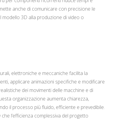
ndard per componenti ricorrenti riduce tempi e
permette anche di comunicare con precisione le
al modello 3D alla produzione di video o
rali, elettroniche e meccaniche facilita la
enti, applicare animazioni specifiche e modificare
realistiche dei movimenti delle macchine e di
, questa organizzazione aumenta chiarezza,
o il processo più fluido, efficiente e prevedibile.
D che l’efficienza complessiva del progetto