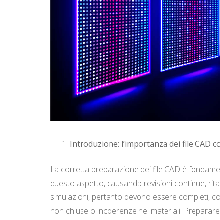
Introduzione: l’importanza dei file CAD co
La corretta preparazione dei file CAD è fondament
questo aspetto, causando revisioni continue, ritar
simulazioni, pertanto devono essere completi, coe
non chiuse o incoerenze nei materiali. Preparare 