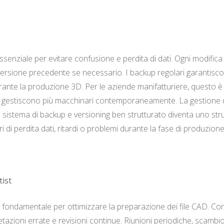
essenziale per evitare confusione e perdita di dati. Ogni modifi
versione precedente se necessario. I backup regolari garantisco
durante la produzione 3D. Per le aziende manifatturiere, questo
estiscono più macchinari contemporaneamente. La gestione delle v
 Un sistema di backup e versioning ben strutturato diventa uno s
ri di perdita dati, ritardi o problemi durante la fase di produzione
tist
è fondamentale per ottimizzare la preparazione dei file CAD. Cond
retazioni errate e revisioni continue. Riunioni periodiche, scambio