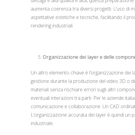
dettagli e alla qualità è alta, questa preparazione
aumenta coerenza tra diversi progetti. L’uso di m
aspettative estetiche e tecniche, facilitando il p
rendering industriali.
Organizzazione dei layer e delle compon
Un altro elemento chiave è l’organizzazione dei lay
gestione durante la produzione del video 3D o del
materiali senza rischiare errori sugli altri comp
eventuali interazioni tra parti. Per le aziende i
comunicazione e collaborazione. Un CAD ordinato con
L’organizzazione accurata dei layer è quindi un pa
industriale.