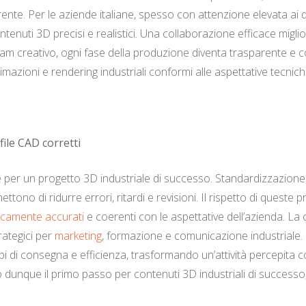
nte. Per le aziende italiane, spesso con attenzione elevata ai de
enuti 3D precisi e realistici. Una collaborazione efficace miglio
eam creativo, ogni fase della produzione diventa trasparente e c
azioni e rendering industriali conformi alle aspettative tecniche
file CAD corretti
per un progetto 3D industriale di successo. Standardizzazione, pu
ono di ridurre errori, ritardi e revisioni. Il rispetto di queste pr
cnicamente accurati
e coerenti con le aspettative dell’azienda. La 
rategici per
marketing
, formazione e comunicazione industriale. 
mpi di consegna e efficienza, trasformando un’attività percepita
dunque il primo passo per contenuti 3D industriali di successo, a