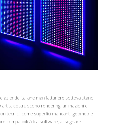
te aziende italiane manifatturiere sottovalutano
3D artist costruiscono rendering, animazioni e
rori tecnici, come superfici mancanti, geometrie
care compatibilità tra software, assegnare