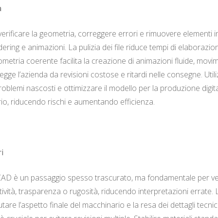
à
 verificare la geometria, correggere errori e rimuovere elementi i
ng e animazioni. La pulizia dei file riduce tempi di elaborazion
eometria coerente facilita la creazione di animazioni fluide, movime
gge l’azienda da revisioni costose e ritardi nelle consegne. Utili
roblemi nascosti e ottimizzare il modello per la produzione digi
rio, riducendo rischi e aumentando efficienza.
i
e CAD è un passaggio spesso trascurato, ma fondamentale per velo
tività, trasparenza o rugosità, riducendo interpretazioni errate. 
tare l’aspetto finale del macchinario e la resa dei dettagli tecnici