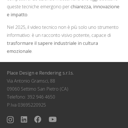
queste tecniche emergono per
chiarezza, innovazione
e impatto
.
Nel 2025, il video tecnico non è più solo uno strumento
informativo: è un racconto visivo potente, capace di
trasformare il sapere industriale in cultura
emozionale
.
Place Design e Rendering s.r.l.s.
Via Antonio Gramsci, 88
09060 Settimo San Pietro (CA)
Telefono: 392 946 4650
P.Iva 03695220925