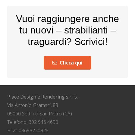
Vuoi raggiungere anche
tu nuovi – strabilianti –
traguardi? Scrivici!
Clicca qui
Place Design e Rendering s.r.l.s.
Via Antonio Gramsci, 88
09060 Settimo San Pietro (CA)
Telefono: 392 946 4650
P.Iva 03695220925