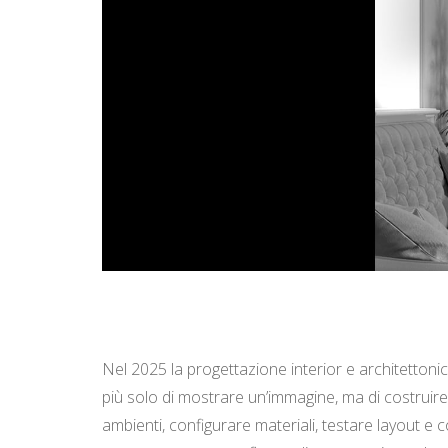
Nel 2025 la progettazione interior e architetton
più solo di mostrare un’immagine, ma di costruire
ambienti, configurare materiali, testare layout e