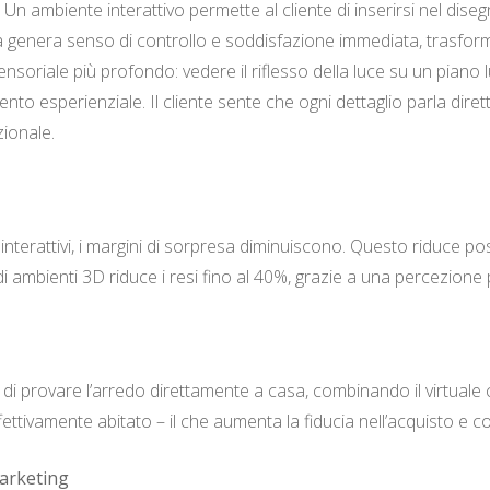
 ambiente interattivo permette al cliente di inserirsi nel disegno
va genera senso di controllo e soddisfazione immediata, trasforma
oriale più profondo: vedere il riflesso della luce su un piano l
nto esperienziale. Il cliente sente che ogni dettaglio parla dirett
ionale.
 interattivi, i margini di sorpresa diminuiscono. Questo riduce po
i ambienti 3D riduce i resi fino al 40%, grazie a una percezione pi
 di provare l’arredo direttamente a casa, combinando il virtuale
ttivamente abitato – il che aumenta la fiducia nell’acquisto e co
marketing