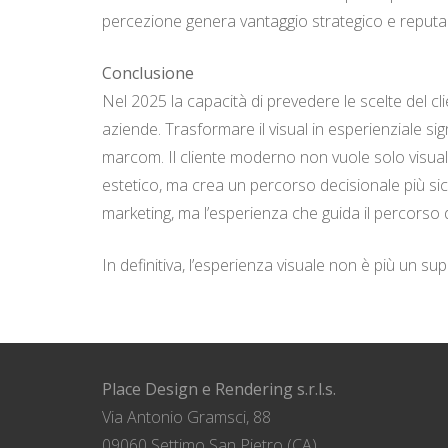
percezione genera vantaggio strategico e reputa
Conclusione
Nel 2025 la capacità di prevedere le scelte del cl
aziende. Trasformare il visual in esperienziale sig
marcom. Il cliente moderno non vuole solo visualiz
estetico, ma crea un percorso decisionale più sicu
marketing, ma l’esperienza che guida il percorso 
In definitiva, l’esperienza visuale non è più un su
Place Design e Rendering s.r.l.s.
Via Antonio Gramsci, 88
09060 Settimo San Pietro (CA)