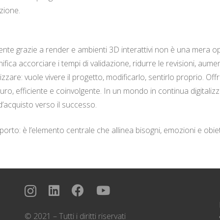
zione.
iente grazie a render e ambienti 3D interattivi non è una mera op
nifica accorciare i tempi di validazione, ridurre le revisioni, au
zare: vuole vivere il progetto, modificarlo, sentirlo proprio. O
ro, efficiente e coinvolgente. In un mondo in continua digitalizz
d’acquisto verso il successo.
pporto: è l’elemento centrale che allinea bisogni, emozioni e obiet
© 2021 – Tutti i diritti riservati