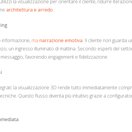
lizzi la visualizzazione per orientare il cliente, ridurre iterazio
one
architettura e arredo
.
ling
o informazione,
ma
narrazione emotiva
.
Il cliente non guarda un
o, un ingresso illuminato di mattina. Secondo esperti del settore,
l messaggio, favorendo engagement e fidelizzazione.
i
egrati: la visualizzazione 3D rende tutto immediatamente comprens
i tecniche. Questo flusso diventa più intuitivo grazie a configurat
immediata