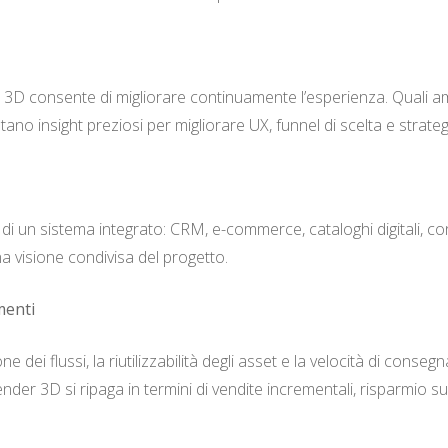
ti 3D consente di migliorare continuamente l’esperienza. Quali a
entano insight preziosi per migliorare UX, funnel di scelta e strat
te di un sistema integrato: CRM, e-commerce, cataloghi digitali, c
na visione condivisa del progetto.
menti
ione dei flussi, la riutilizzabilità degli asset e la velocità di c
der 3D si ripaga in termini di vendite incrementali, risparmio s