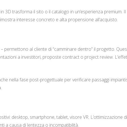
o in 3D trasforma il sito o il catalogo in un’esperienza premium. I
 dimostra interesse concreto e alta propensione all’acquisto.
L – permettono al cliente di “camminare dentro” il progetto. Q
entazioni a investitori, proposte contract o project review. L’eff
che nella fase post-progettuale per verificare passaggi impiantist
.
sitivi: desktop, smartphone, tablet, visore VR. L’ottimizzazione 
enti a causa di lentezza o incompatibilità.