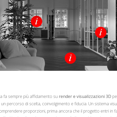
ica fa sempre più affidamento su
render e visualizzazioni 3D
per
 un percorso di scelta, coinvolgimento e fiducia. Un sistema visu
 comprendere proporzioni, prima ancora che il progetto entri in 