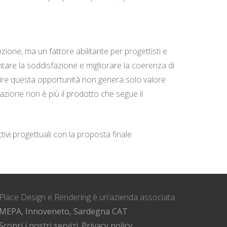
zione, ma un fattore abilitante per progettisti e
mentare la soddisfazione e migliorare la coerenza di
ffrire questa opportunità non genera solo valore
azione non è più il prodotto che segue il
tivi progettuali con la proposta finale.
Place Design e Rendering è un’azienda associata
MEPA, Innoveneto, Sardegna CAT
.
Scopri i nostri servizi.
Privacy policy