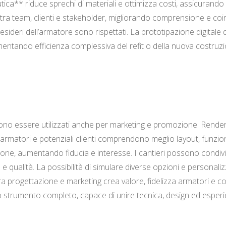
tica** riduce sprechi di materiali e ottimizza costi, assicurand
tra team, clienti e stakeholder, migliorando comprensione e coinv
desideri dell’armatore sono rispettati. La prototipazione digital
mentando efficienza complessiva del refit o della nuova costruzi
ossono essere utilizzati anche per marketing e promozione. Render
i armatori e potenziali clienti comprendono meglio layout, funz
ne, aumentando fiducia e interesse. I cantieri possono condivide
e qualità. La possibilità di simulare diverse opzioni e personaliz
ra progettazione e marketing crea valore, fidelizza armatori e co
o strumento completo, capace di unire tecnica, design ed esperie