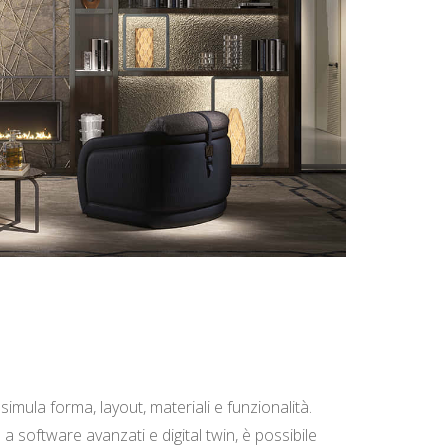
imula forma, layout, materiali e funzionalità.
 software avanzati e digital twin, è possibile