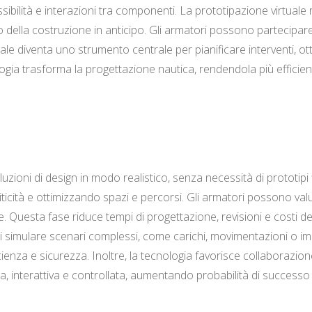
sibilità e interazioni tra componenti. La prototipazione virtuale 
efit o della costruzione in anticipo. Gli armatori possono parteci
ale diventa uno strumento centrale per pianificare interventi, ot
ogia trasforma la progettazione nautica, rendendola più efficient
uzioni di design in modo realistico, senza necessità di prototipi 
ticità e ottimizzando spazi e percorsi. Gli armatori possono valut
uesta fase riduce tempi di progettazione, revisioni e costi deriv
 simulare scenari complessi, come carichi, movimentazioni o impa
ficienza e sicurezza. Inoltre, la tecnologia favorisce collaboraz
a, interattiva e controllata, aumentando probabilità di successo 