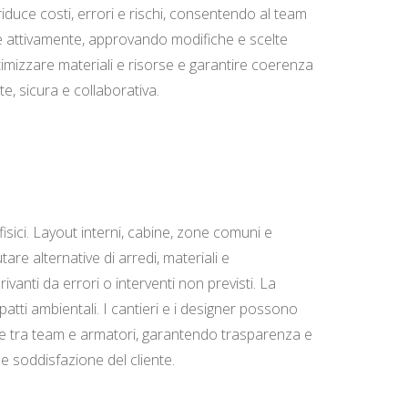
riduce costi, errori e rischi, consentendo al team
pare attivamente, approvando modifiche e scelte
timizzare materiali e risorse e garantire coerenza
e, sicura e collaborativa.
fisici. Layout interni, cabine, zone comuni e
are alternative di arredi, materiali e
anti da errori o interventi non previsti. La
tti ambientali. I cantieri e i designer possono
ione tra team e armatori, garantendo trasparenza e
e soddisfazione del cliente.