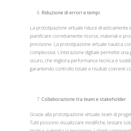
Riduzione di errori e tempi
La prototipazione virtuale riduce drasticamente er
pianificare correttamente risorse, materiali e pr
precisione. La prototipazione virtuale nautica con
complessiva. L’interazione digitale permette una g
sicuro, che migliora performance tecnica e soddisf
garantendo controllo totale e risultati coerenti c
Collaborazione tra team e stakeholder
Grazie alla prototipazione virtuale, team di prog
Tutti possono visualizzare modifiche, testare solu
rischi e aumenta la precisione. I clienti compren