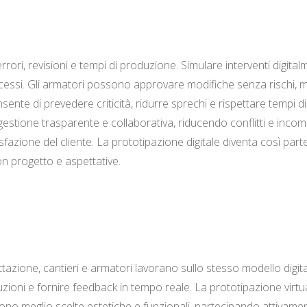
rori, revisioni e tempi di produzione. Simulare interventi digita
ocessi. Gli armatori possono approvare modifiche senza rischi, me
sente di prevedere criticità, ridurre sprechi e rispettare tempi 
estione trasparente e collaborativa, riducendo conflitti e incomp
azione del cliente. La prototipazione digitale diventa così parte 
on progetto e aspettative.
ettazione, cantieri e armatori lavorano sullo stesso modello dig
zioni e fornire feedback in tempo reale. La prototipazione virtua
dono meglio scelte estetiche e funzionali, partecipando attivame