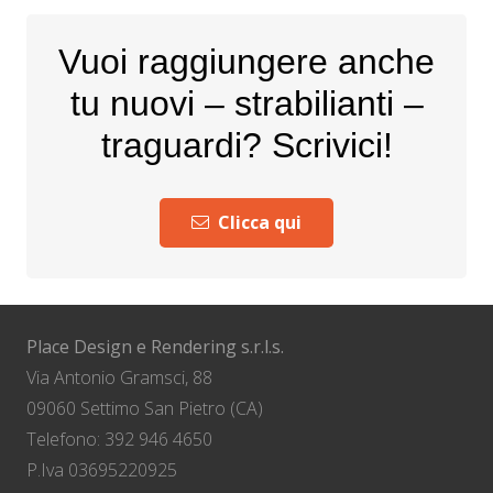
Vuoi raggiungere anche
tu nuovi – strabilianti –
traguardi? Scrivici!
Clicca qui
Place Design e Rendering s.r.l.s.
Via Antonio Gramsci, 88
09060 Settimo San Pietro (CA)
Telefono: 392 946 4650
P.Iva 03695220925