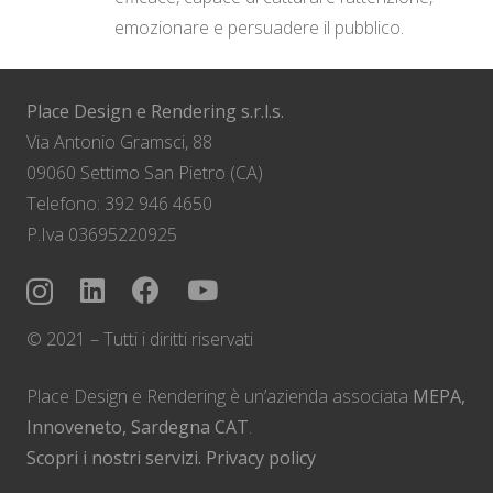
emozionare e persuadere il pubblico.
Place Design e Rendering s.r.l.s.
Via Antonio Gramsci, 88
09060 Settimo San Pietro (CA)
Telefono: 392 946 4650
P.Iva 03695220925
© 2021 – Tutti i diritti riservati
Place Design e Rendering è un’azienda associata
MEPA,
Innoveneto, Sardegna CAT
.
Scopri i nostri servizi.
Privacy policy