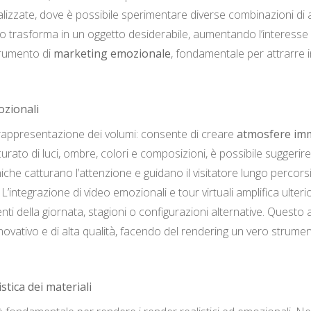
lizzate, dove è possibile sperimentare diverse combinazioni di arr
o lo trasforma in un oggetto desiderabile, aumentando l’interesse 
trumento di
marketing emozionale
, fondamentale per attrarre i
ozionali
la rappresentazione dei volumi: consente di creare
atmosfere im
rato di luci, ombre, colori e composizioni, è possibile suggerire s
ecniche catturano l’attenzione e guidano il visitatore lungo percor
L’integrazione di video emozionali e tour virtuali amplifica ulter
enti della giornata, stagioni o configurazioni alternative. Ques
ovativo e di alta qualità, facendo del rendering un vero strume
istica dei materiali