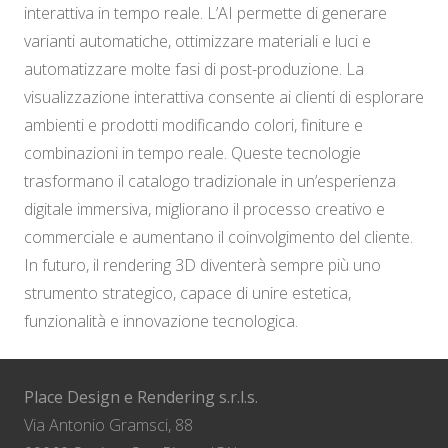
interattiva in tempo reale. L’AI permette di generare
varianti automatiche, ottimizzare materiali e luci e
automatizzare molte fasi di post-produzione. La
visualizzazione interattiva consente ai clienti di esplorare
ambienti e prodotti modificando colori, finiture e
combinazioni in tempo reale. Queste tecnologie
trasformano il catalogo tradizionale in un’esperienza
digitale immersiva, migliorano il processo creativo e
commerciale e aumentano il coinvolgimento del cliente.
In futuro, il rendering 3D diventerà sempre più uno
strumento strategico, capace di unire estetica,
funzionalità e innovazione tecnologica.
Place Design e Rendering s.r.l.s.
Via Antonio Gramsci, 88