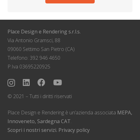
Place Design e Rendering s.r.l.s.
Via Antonio Gramsci, 88
09060 Settimo San Pietro (CA)
Telefono: 392 946 4650
P.Iva 03695220925
© 2021 – Tutti i diritti riservati
Place Design e Rendering è un’azienda associata
MEPA,
Innoveneto, Sardegna CAT
.
Scopri i nostri servizi.
Privacy policy