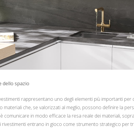
e dello spazio
rivestimenti rappresentano uno degli elementi più importanti per 
 materiali che, se valorizzati al meglio, possono definire la person
è comunicare in modo efficace la resa reale dei materiali, sopra
 di rivestimenti entrano in gioco come strumento strategico per t