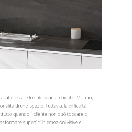
caratterizzare lo stile di un ambiente. Marmo,
alità di uno spazio. Tuttavia, la difficoltà
ttutto quando il cliente non può toccare o
rasformare superfici in emozioni visive e