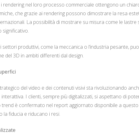
no i rendering nel loro processo commerciale ottengono un chia
miche, che grazie ai rendering possono dimostrare la resa esteti
ternazionali. La possibilità di mostrare su misura come le lastre
significativo.
i settori produttivi, come la meccanica o l’industria pesante, puo
he del 3D in ambiti differenti dal design.
uperfici
strategico del video e dei contenuti visivi sta rivoluzionando anch
erattiva. I clienti, sempre più digitalizzati, si aspettano di poter
sto trend è confermato nel report aggiornato disponibile a quest
la fiducia e riducano i resi.
lizzate