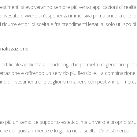
estimenti si evolveranno sempre più verso applicazioni di realtà
 rivestito e vivere un’esperienza immersiva prima ancora che lo 
durre errori di scelta e fraintendimenti legati al solo utilizzo di c
onalizzazione
za artificiale applicata al rendering, che permette di generare pr
ettazione e offrendo un servizio più flessibile. La combinazione 
rand di rivestimenti che vogliono rimanere competitivi in un merc
ono più un semplice supporto estetico, ma un vero e proprio str
e conquista il cliente e lo guida nella scelta. L’investimento in 