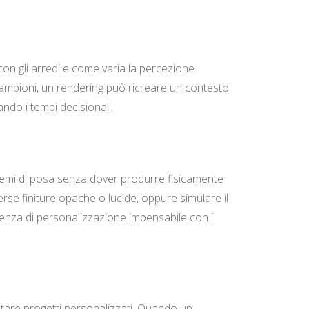
con gli arredi e come varia la percezione
 campioni, un rendering può ricreare un contesto
ando i tempi decisionali.
schemi di posa senza dover produrre fisicamente
rse finiture opache o lucide, oppure simulare il
rienza di personalizzazione impensabile con i
ntare progetti personalizzati. Quando un