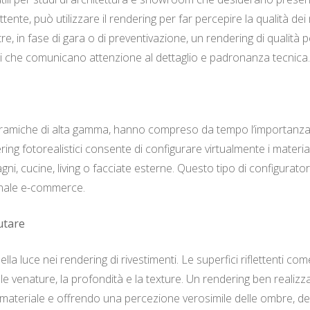
te, può utilizzare il rendering per far percepire la qualità dei ma
, in fase di gara o di preventivazione, un rendering di qualità pe
i che comunicano attenzione al dettaglio e padronanza tecnica.
 ceramiche di alta gamma, hanno compreso da tempo l’importanza de
ndering fotorealistici consente di configurare virtualmente i materia
agni, cucine, living o facciate esterne. Questo tipo di configura
anale e-commerce.
utare
luce nei rendering di rivestimenti. Le superfici riflettenti come i
 venature, la profondità e la texture. Un rendering ben realizzato
materiale e offrendo una percezione verosimile delle ombre, dei ri