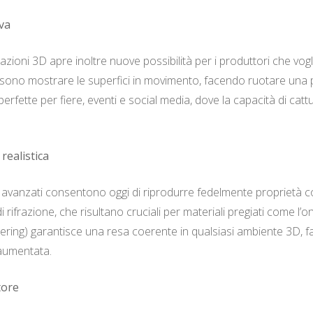
va
mazioni 3D apre inoltre nuove possibilità per i produttori che vo
sono mostrare le superfici in movimento, facendo ruotare una pi
fette per fiere, eventi e social media, dove la capacità di cattu
realistica
ing avanzati consentono oggi di riprodurre fedelmente proprietà 
di rifrazione, che risultano cruciali per materiali pregiati come l’o
ring) garantisce una resa coerente in qualsiasi ambiente 3D, fac
 aumentata.
tore