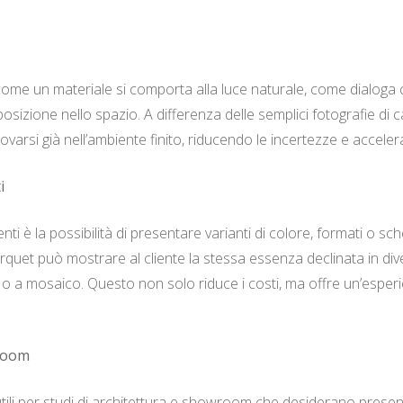
 come un materiale si comporta alla luce naturale, come dialoga 
osizione nello spazio. A differenza delle semplici fotografie di
rovarsi già nell’ambiente finito, riducendo le incertezze e acceler
i
nti è la possibilità di presentare varianti di colore, formati o 
uet può mostrare al cliente la stessa essenza declinata in dive
re o a mosaico. Questo non solo riduce i costi, ma offre un’espe
wroom
utili per studi di architettura e showroom che desiderano prese