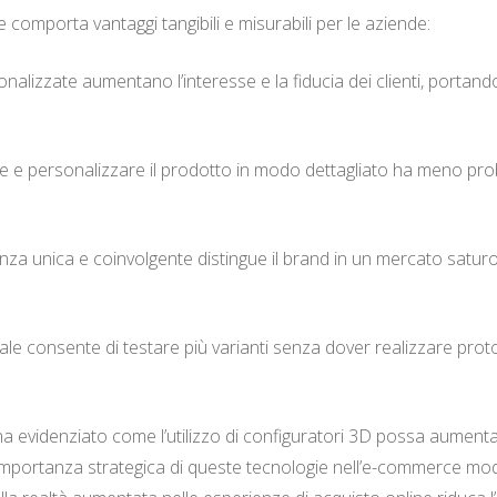
 comporta vantaggi tangibili e misurabili per le aziende:
alizzate aumentano l’interesse e la fiducia dei clienti, portan
 e personalizzare il prodotto in modo dettagliato ha meno probabil
nza unica e coinvolgente distingue il brand in un mercato satur
le consente di testare più varianti senza dover realizzare prototi
a evidenziato come l’utilizzo di configuratori 3D possa aumentare
 l’importanza strategica di queste tecnologie nell’e-commerce m