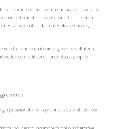
i, luci e ombre in una forma che si avvicina molto
inare concretamente come il prodotto si inserirà
ensioni ai colori, dai materiali alle finiture,
e vendite: aumenta il coinvolgimento dell’utente,
 può vedere e modificare il prodotto a proprio
gi concreti:
 già posizionato nella propria casa o ufficio, con
ristica, riducendo incomprensioni o aspettative