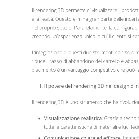
Il rendering 3D permette di visualizzare il prodo
alla realtà. Questo elimina gran parte delle incer
nel proprio spazio. Parallelamente, la configurabil
creando un’esperienza unica in cui il cliente si s
L’integrazione di questi due strumenti non solo mi
riduce il tasso di abbandono del carrello e abbassa
piacimento è un vantaggio competitivo che può fa
Il potere del rendering 3D nel design d’in
Il rendering 3D è uno strumento che ha rivoluzion
Visualizzazione realistica:
Grazie a tecnolo
tutte le caratteristiche di materiali e luci 
Comunicazione chiara ed efficace:
Immagin