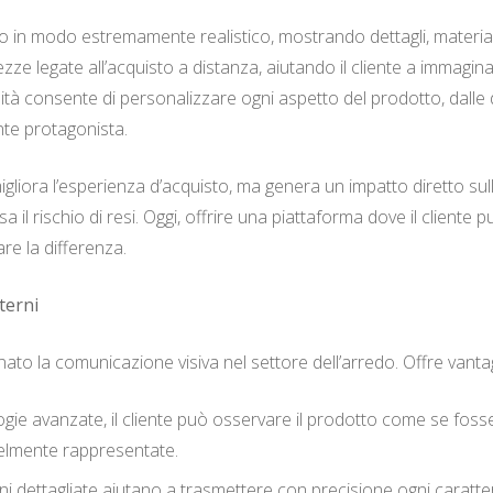
tto in modo estremamente realistico, mostrando dettagli, material
tezze legate all’acquisto a distanza, aiutando il cliente a immag
ità consente di personalizzare ogni aspetto del prodotto, dalle dim
ente protagonista.
gliora l’esperienza d’acquisto, ma genera un impatto diretto sull
 il rischio di resi. Oggi, offrire una piattaforma dove il cliente
re la differenza.
terni
ato la comunicazione visiva nel settore dell’arredo. Offre vantag
gie avanzate, il cliente può osservare il prodotto come se fosse
fedelmente rappresentate.
i dettagliate aiutano a trasmettere con precisione ogni caratte