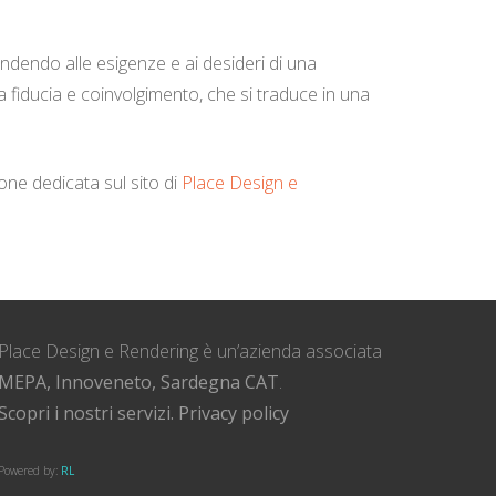
ondendo alle esigenze e ai desideri di una
da fiducia e coinvolgimento, che si traduce in una
ione dedicata sul sito di
Place Design e
Place Design e Rendering è un’azienda associata
MEPA, Innoveneto, Sardegna CAT
.
Scopri i nostri servizi.
Privacy policy
Powered by:
RL