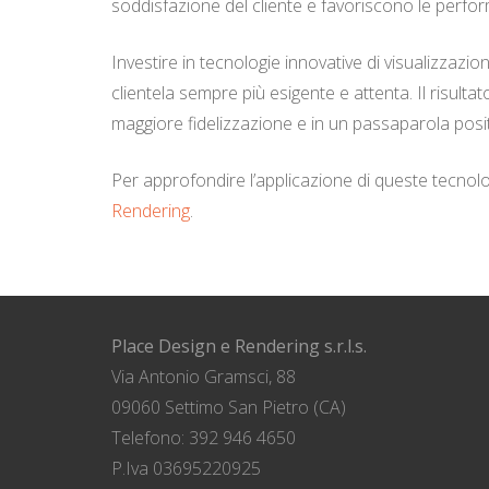
soddisfazione del cliente e favoriscono le perfo
Investire in tecnologie innovative di visualizzaz
clientela sempre più esigente e attenta. Il risulta
maggiore fidelizzazione e in un passaparola posit
Per approfondire l’applicazione di queste tecnolog
Rendering
.
Place Design e Rendering s.r.l.s.
Via Antonio Gramsci, 88
09060 Settimo San Pietro (CA)
Telefono: 392 946 4650
P.Iva 03695220925