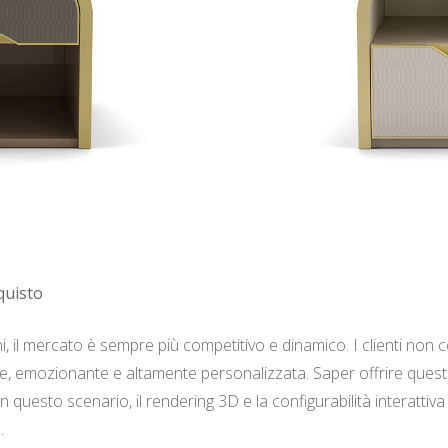
quisto
ni, il mercato è sempre più competitivo e dinamico. I clienti n
 emozionante e altamente personalizzata. Saper offrire questo l
 In questo scenario, il rendering 3D e la configurabilità interatt
.