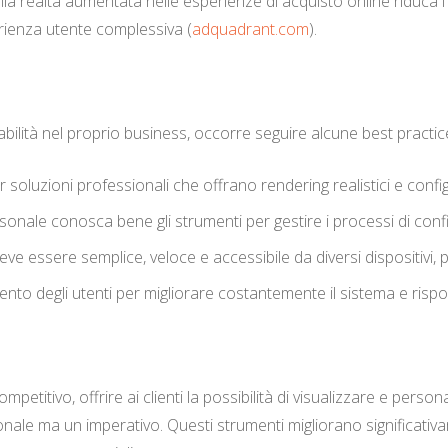
a realtà aumentata nelle esperienze di acquisto online riduca l’i
erienza utente complessiva (
adquadrant.com
).
ilità nel proprio business, occorre seguire alcune best practic
 soluzioni professionali che offrano rendering realistici e confi
onale conosca bene gli strumenti per gestire i processi di confi
eve essere semplice, veloce e accessibile da diversi dispositivi, 
to degli utenti per migliorare costantemente il sistema e rispo
petitivo, offrire ai clienti la possibilità di visualizzare e person
zionale ma un imperativo. Questi strumenti migliorano significati