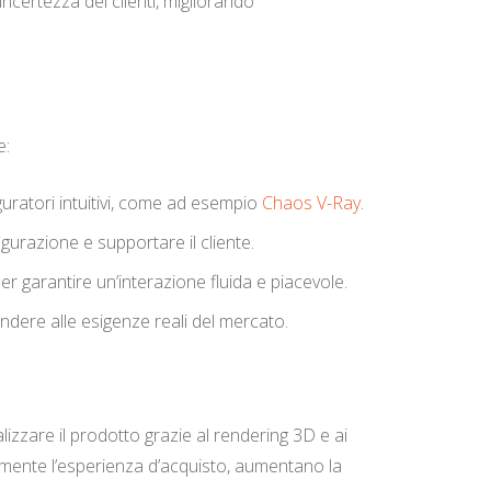
ncertezza dei clienti, migliorando
e:
guratori intuitivi, come ad esempio
Chaos V-Ray
.
gurazione e supportare il cliente.
per garantire un’interazione fluida e piacevole.
ndere alle esigenze reali del mercato.
alizzare il prodotto grazie al rendering 3D e ai
vamente l’esperienza d’acquisto, aumentano la