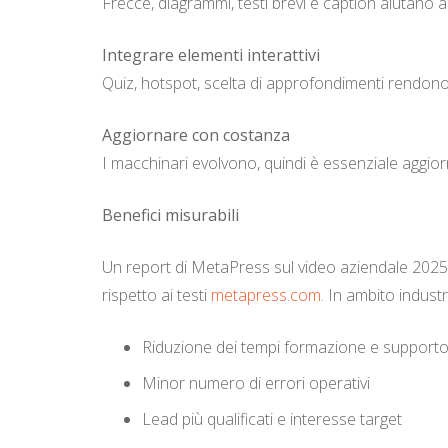
Frecce, diagrammi, testi brevi e caption aiutano 
Integrare elementi interattivi
Quiz, hotspot, scelta di approfondimenti rendono i
Aggiornare con costanza
I macchinari evolvono, quindi è essenziale aggiorn
Benefici misurabili
Un report di
MetaPress
sul video aziendale 2025 
rispetto ai testi
metapress.com
. In ambito industr
Riduzione dei tempi formazione e support
Minor numero di errori operativi
Lead più qualificati e interesse target