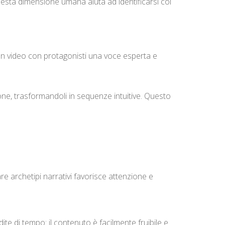
esta dimensione umana aiuta ad identificarsi col
Un video con protagonisti una voce esperta e
ione, trasformandoli in sequenze intuitive. Questo
archetipi narrativi favorisce attenzione e
ite di tempo: il contenuto è facilmente fruibile e