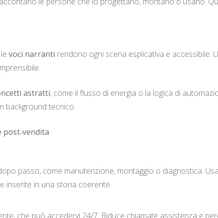
i raccontano le persone che lo progettano, montano o usano. Qu
 le
voci narranti
rendono ogni scena esplicativa e accessibile. 
mprensibile.
ncetti astratti
, come il flusso di energia o la logica di automaz
un background tecnico.
e post‑vendita
po passo, come manutenzione, montaggio o diagnostica. Usare 
 inserite in una storia coerente.
cliente, che può accedervi 24/7. Riduce chiamate assistenza e perd