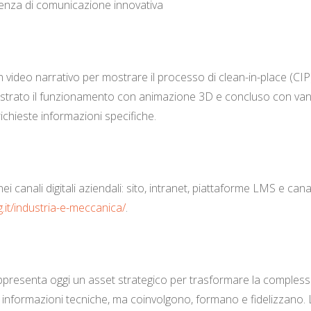
rienza di comunicazione innovativa
video narrativo per mostrare il processo di clean-in-place (CIP) d
ostrato il funzionamento con animazione 3D e concluso con vantag
chieste informazioni specifiche.
 canali digitali aziendali: sito, intranet, piattaforme LMS e canali
g.it/industria-e-meccanica/
.
presenta oggi un asset strategico per trasformare la complessit
 informazioni tecniche, ma coinvolgono, formano e fidelizzano