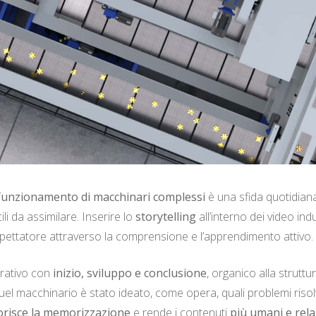
 funzionamento di macchinari complessi
è una sfida quotidiana
li da assimilare. Inserire lo
storytelling
all’interno dei video ind
 spettatore attraverso la comprensione e l’apprendimento attivo.
arrativo con
inizio, sviluppo e conclusione
, organico alla strutt
el macchinario è stato ideato, come opera, quali problemi risolve 
orisce la memorizzazione
e rende i contenuti
più umani e rela