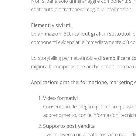
Non si parla solo di ingranaggi e componenti: s
contenuto e a trattenere meglio le informazioni.
Elementi visivi utili
Le
animazioni 3D
, i
callout grafici
, i
sottotitoli
e
componenti evidenziati è immediatamente più co
Lo storytelling permette inoltre di
semplificare co
migliora la comprensione anche per chi non ha 
Applicazioni pratiche: formazione, marketing 
Video formativi
Consentono di spiegare procedure passo do
apprendimento, con le informazioni tecniche
Supporto post‑vendita
Il video diventa un alleato costante per il 