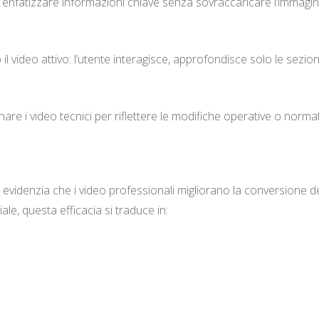
a enfatizzare informazioni chiave senza sovraccaricare l’immagin
l video attivo: l’utente interagisce, approfondisce solo le sezio
are i video tecnici per riflettere le modifiche operative o normat
evidenzia che i video professionali migliorano la conversione de
iale, questa efficacia si traduce in:
o