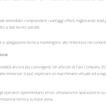
e immediato comprendere i vantaggi offerti, migliorando lead ge
o a dati tecnici astratti.
 e spiegazione tecnica mantengono alto l’interesse nei contesti 
zione
dalità ancora più coinvolgenti. Un articolo di
Fast Company
202
ivi immersivi: si può esplorare un macchinario virtuale ed eseg
 gli operatori sperimentano errori, simulazioni e riparazioni in s
ormazione tecnica su base visiva.