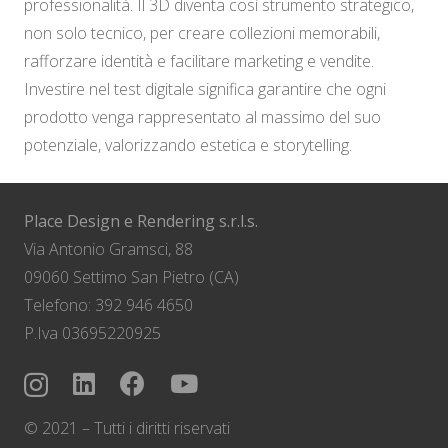
professionalità. Il 3D diventa così strumento strategico,
non solo tecnico, per creare collezioni memorabili,
rafforzare identità e facilitare marketing e vendite.
Investire nel test digitale significa garantire che ogni
prodotto venga rappresentato al massimo del suo
potenziale, valorizzando estetica e storytelling.
Place Design e Rendering s.r.l.s.
Via Antonio Gramsci, 88
09060 Settimo San Pietro (CA)
Telefono: 392 946 4650
P.Iva 03695220925
© 2021 – Tutti i diritti riservati