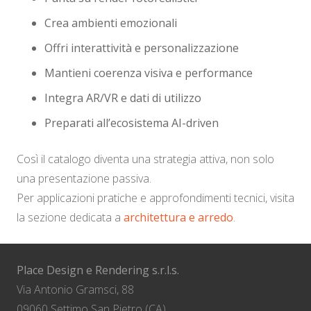
Crea ambienti emozionali
Offri interattività e personalizzazione
Mantieni coerenza visiva e performance
Integra AR/VR e dati di utilizzo
Preparati all’ecosistema AI-driven
Così il catalogo diventa una strategia attiva, non solo
una presentazione passiva.
Per applicazioni pratiche e approfondimenti tecnici, visita
la sezione dedicata a
architettura e arredo
.
Place Design e Rendering s.r.l.s.
Via Antonio Gramsci, 88
09060 Settimo San Pietro (CA)