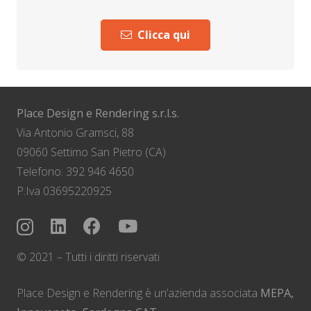
Clicca qui
Place Design e Rendering s.r.l.s.
Via Antonio Gramsci, 88
09060 Settimo San Pietro (CA)
Telefono: 392 946 4650
P.Iva 03695220925
© 2021 – Tutti i diritti riservati
Place Design e Rendering è un’azienda associata
MEPA,