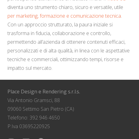
diventa uno strumento chiaro, sicuro e versatile, utile
per marketing, formazione e comunicazione tecnica
.
Con un approccio strutturato, la paura iniziale si
trasforma in fiducia, collaborazione e controllo,
permettendo all’azienda di ottenere contenuti efficaci,
personalizzati e di alta qualità, in linea con le aspettative
tecniche e commerciali, ottimizzando tempi, risorse e
impatto sul mercato.
Place Design e Rendering s.r.l.s.
Via Antonio Gramsci, 88
09060 Settimo San Pietro (CA)
Telefono: 392 946 4650
P.Iva 03695220925