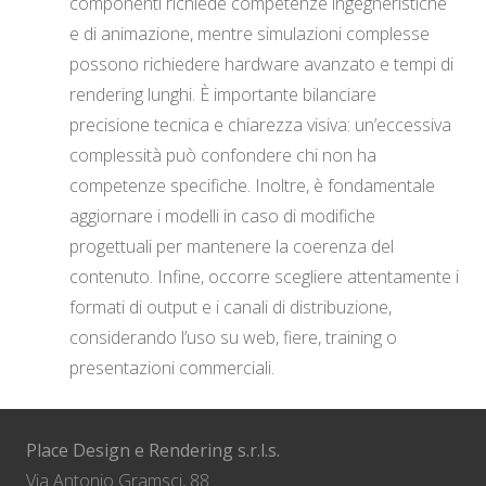
componenti richiede competenze ingegneristiche
e di animazione, mentre simulazioni complesse
possono richiedere hardware avanzato e tempi di
rendering lunghi. È importante bilanciare
precisione tecnica e chiarezza visiva: un’eccessiva
complessità può confondere chi non ha
competenze specifiche. Inoltre, è fondamentale
aggiornare i modelli in caso di modifiche
progettuali per mantenere la coerenza del
contenuto. Infine, occorre scegliere attentamente i
formati di output e i canali di distribuzione,
considerando l’uso su web, fiere, training o
presentazioni commerciali.
Place Design e Rendering s.r.l.s.
Via Antonio Gramsci, 88