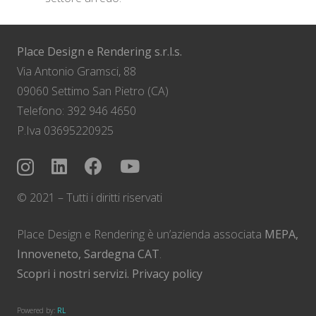
Place Design e Rendering s.r.l.s.
Via Antonio Gramsci, 88
09060 Settimo San Pietro (CA)
Telefono: 392 946 4650
P.Iva 03695220925
© 2021 – Tutti i diritti riservati
Place Design e Rendering è un’azienda associata
MEPA,
Innoveneto, Sardegna CAT
.
Scopri i nostri servizi.
Privacy policy
Powered by:
RL