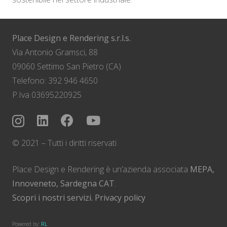
Place Design e Rendering s.r.l.s.
Via Antonio Gramsci, 88
09060 Settimo San Pietro (CA)
Telefono: 392 946 4650
P.Iva 03695220925
© 2021 – Tutti i diritti riservati
Place Design e Rendering è un’azienda associata
MEPA,
Innoveneto, Sardegna CAT
.
Scopri i nostri servizi.
Privacy policy
Powered by:
RL