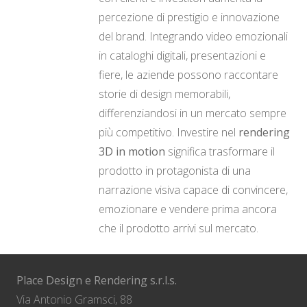
percezione di prestigio e innovazione
del brand. Integrando video emozionali
in cataloghi digitali, presentazioni e
fiere, le aziende possono raccontare
storie di design memorabili,
differenziandosi in un mercato sempre
più competitivo. Investire nel
rendering
3D in motion
significa trasformare il
prodotto in protagonista di una
narrazione visiva capace di convincere,
emozionare e vendere prima ancora
che il prodotto arrivi sul mercato.
Place Design e Rendering s.r.l.s.
Via Antonio Gramsci, 88