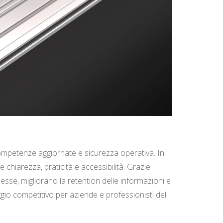
ompetenze aggiornate e sicurezza operativa. In
hiarezza, praticità e accessibilità. Grazie
esse, migliorano la retention delle informazioni e
gio competitivo per aziende e professionisti del