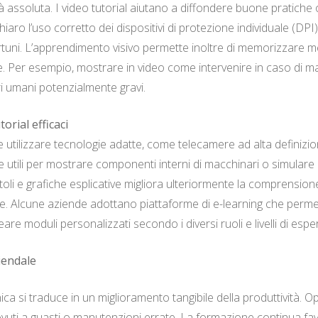
 assoluta. I video tutorial aiutano a diffondere buone pratiche op
chiaro l’uso corretto dei dispositivi di protezione individuale (D
rtuni. L’apprendimento visivo permette inoltre di memorizzare me
e. Per esempio, mostrare in video come intervenire in caso di
i umani potenzialmente gravi.
orial efficaci
te utilizzare tecnologie adatte, come telecamere ad alta definizi
utili per mostrare componenti interni di macchinari o simulare p
otitoli e grafiche esplicative migliora ulteriormente la comprensi
ive. Alcune aziende adottano piattaforme di e-learning che permett
eare moduli personalizzati secondo i diversi ruoli e livelli di espe
ziendale
ica si traduce in un miglioramento tangibile della produttività.
à dovuti a guasti o manutenzioni errate. La formazione continua f