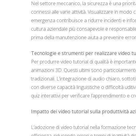
Nel settore meccanico, la sicurezza è una priorità
connessi alle varie attività. Visualizzare in modo 
emergenza contribuisce a ridurre incidenti e info
cultura aziendale più consapevole e responsabil
prima della manutenzione aiuta a prevenire error
Tecnologie e strumenti per realizzare video tut
Per produrre video tutorial di qualità è importan
animazioni 3D. Questi ultimi sono particolarmente 
tradizionali. L’integrazione di audio chiaro, sott
con diverse capacità linguistiche o difficoltà udit
quiz interattivi per verificare l’apprendimento e cr
Impatto dei video tutorial sulla produttività a
L’adozione di video tutorial nella formazione tecn
efficienza, riducendo errori e tempi di inattivit