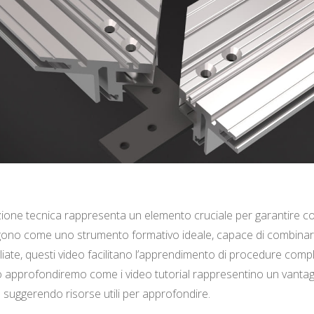
zione tecnica rappresenta un elemento cruciale per garantire c
gono come uno strumento formativo ideale, capace di combinare c
liate, questi video facilitano l’apprendimento di procedure compl
lo approfondiremo come i video tutorial rappresentino un vantag
e suggerendo risorse utili per approfondire.