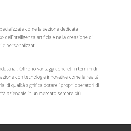
e specializzate come la sezione dedicata
ell’intelligenza artificiale nella creazione di
i e personalizzati.
striali. Offrono vantaggi concreti in termini di
grazione con tecnologie innovative come la realtà
al di qualità significa dotare i propri operatori di
vità aziendale in un mercato sempre più