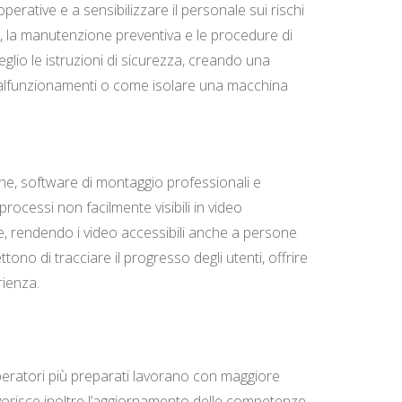
erative e a sensibilizzare il personale sui rischi
PI), la manutenzione preventiva e le procedure di
glio le istruzioni di sicurezza, creando una
 malfunzionamenti o come isolare una macchina
one, software di montaggio professionali e
rocessi non facilmente visibili in video
one, rendendo i video accessibili anche a persone
ono di tracciare il progresso degli utenti, offrire
rienza.
 Operatori più preparati lavorano con maggiore
avorisce inoltre l’aggiornamento delle competenze