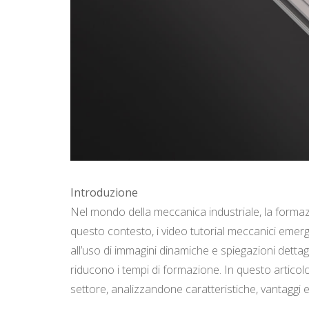
Introduzione
Nel mondo della meccanica industriale, la forma
questo contesto, i video tutorial meccanici emer
all’uso di immagini dinamiche e spiegazioni dettag
riducono i tempi di formazione. In questo artico
settore, analizzandone caratteristiche, vantaggi 