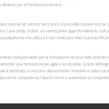
 e dinamici per la formazione tecnica.
video tutorial nel settore meccanico, è possibile visitare risors
 e case study. Inoltre, un interessante approfondimento sull’uso d
na piattaforma che utilizza AI per realizzare video tutorial efficac
mento indispensabile per la formazione tecnica nelle aziende indu
rmettendo una formazione più agile e accessibile. Grazie all’inte
ziale è destinato a crescere ulteriormente. Investire in video tutori
orare le competenze, ridurre i rischi e aumentare la competiti