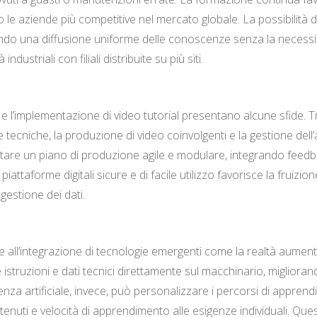
o le aziende più competitive nel mercato globale. La possibilità 
tando una diffusione uniforme delle conoscenze senza la necessità
ustriali con filiali distribuite su più siti.
e l’implementazione di video tutorial presentano alcune sfide. T
ecniche, la produzione di video coinvolgenti e la gestione dell’acc
ttare un piano di produzione agile e modulare, integrando feedbac
 piattaforme digitali sicure e di facile utilizzo favorisce la fruizi
 gestione dei dati.
all’integrazione di tecnologie emergenti come la realtà aumentata 
istruzioni e dati tecnici direttamente sul macchinario, migliorand
igenza artificiale, invece, può personalizzare i percorsi di appre
enuti e velocità di apprendimento alle esigenze individuali. Ques