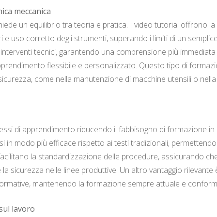
cnica meccanica
de un equilibrio tra teoria e pratica. I video tutorial offrono la
e uso corretto degli strumenti, superando i limiti di un sempli
interventi tecnici, garantendo una comprensione più immediata 
prendimento flessibile e personalizzato. Questo tipo di formaz
a sicurezza, come nella manutenzione di macchine utensili o nella 
cessi di apprendimento riducendo il fabbisogno di formazione in a
in modo più efficace rispetto ai testi tradizionali, permettend
acilitano la standardizzazione delle procedure, assicurando che
 sicurezza nelle linee produttive. Un altro vantaggio rilevante è 
normative, mantenendo la formazione sempre attuale e conforme 
sul lavoro