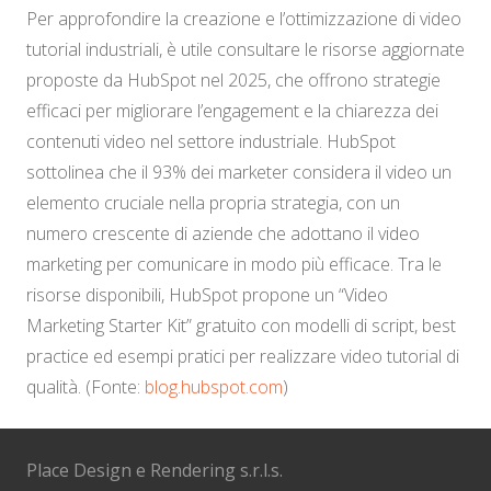
Per approfondire la creazione e l’ottimizzazione di video
tutorial industriali, è utile consultare le risorse aggiornate
proposte da HubSpot nel 2025, che offrono strategie
efficaci per migliorare l’engagement e la chiarezza dei
contenuti video nel settore industriale. HubSpot
sottolinea che il 93% dei marketer considera il video un
elemento cruciale nella propria strategia, con un
numero crescente di aziende che adottano il video
marketing per comunicare in modo più efficace. Tra le
risorse disponibili, HubSpot propone un “Video
Marketing Starter Kit” gratuito con modelli di script, best
practice ed esempi pratici per realizzare video tutorial di
qualità. (Fonte:
blog.hubspot.com
)
Place Design e Rendering s.r.l.s.