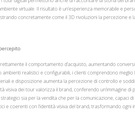
tour digitali permettono anche di raccontare la storia del bran
’ambiente virtuale. Il risultato è un’esperienza memorabile e pers
strando concretamente come il 3D rivoluzioni la percezione e la 
 percepito
 direttamente il comportamento d’acquisto, aumentando conversi
enti realistici e configurabili, i clienti comprendono meglio l’o
materiali e disposizione aumenta la percezione di controllo e sod
lità visiva dei tour valorizza il brand, conferendo un’immagine di
ti strategici sia per la vendita che per la comunicazione, capaci d
ci e coerenti con l’identità visiva del brand, trasformando ogni i