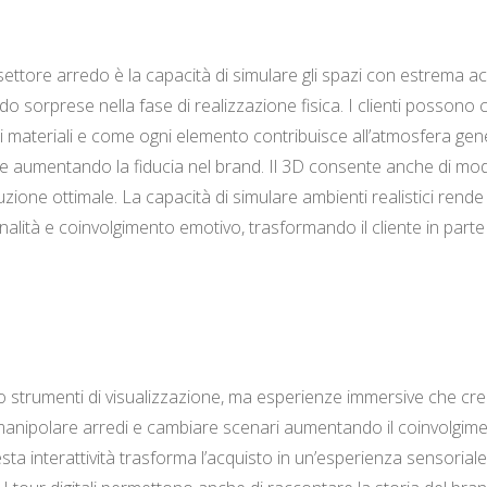
el settore arredo è la capacità di simulare gli spazi con estrema
o sorprese nella fase di realizzazione fisica. I clienti possono 
 i materiali e come ogni elemento contribuisce all’atmosfera gen
 e aumentando la fiducia nel brand. Il 3D consente anche di modi
ione ottimale. La capacità di simulare ambienti realistici rende
onalità e coinvolgimento emotivo, trasformando il cliente in parte
 strumenti di visualizzazione, ma esperienze immersive che crean
azi, manipolare arredi e cambiare scenari aumentando il coinvolg
sta interattività trasforma l’acquisto in un’esperienza sensoriale