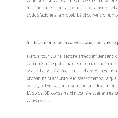
contribuiscono a evocare emozioni e atmosfere. I 
multimediali e informazioni utili direttamente nell
soddisfazione e la probabilità di conversione, mo
5 – Incremento della conversione e del valore
I virtual tour 3D nel settore arredo influenzano
con un grande potenziale economico: mostrando ambi
scelte. La possibilità di personalizzare arredi, 
probabilità di acquisto. Allo stesso tempo, la qua
dettaglio. I virtual tour diventano quindi strumen
L’uso del 3D consente di mostrare scenari realisti
conversione.