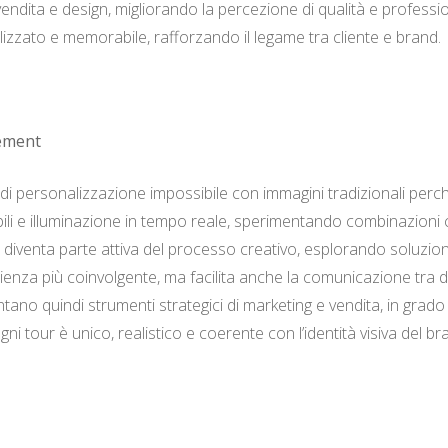
endita e design, migliorando la percezione di qualità e profession
lizzato e memorabile, rafforzando il legame tra cliente e brand.
gement
lo di personalizzazione impossibile con immagini tradizionali per
obili e illuminazione in tempo reale, sperimentando combinazioni 
 diventa parte attiva del processo creativo, esplorando soluzion
ienza più coinvolgente, ma facilita anche la comunicazione tra d
entano quindi strumenti strategici di marketing e vendita, in grado 
ni tour è unico, realistico e coerente con l’identità visiva del 