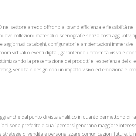
 3D nel settore arredo offrono ai brand efficienza e flessibilità 
ve collezioni, materiali o scenografie senza costi aggiuntivi tip
giornati cataloghi, configuratori e ambientazioni immersive. Ino
oom virtuali o eventi digitali, garantendo uniformità visiva e c
ottimizzando la presentazione dei prodotti e l’esperienza del clie
keting, vendita e design con un impatto visivo ed emozionale im
aggi anche dal punto di vista analitico in quanto permettono di r
zioni sono preferite e quali percorsi generano maggiore interes
 strategie di vendita e personalizzare comunicazioni future. L’in