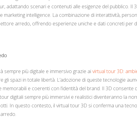
r, adattando scenari e contenuti alle esigenze del pubblico. Il
rketing intelligence. La combinazione di interattività, personali
 settore arredo, offrendo esperienze uniche e dati concreti per d
redo
arà sempre più digitale e immersivo grazie ai
virtual tour 3D
:
ambien
e gli spazi in totale libertà. L’adozione di queste tecnologie aum
 memorabili e coerenti con l’identità del brand. Il 3D consente di
tour digitali sempre più immersivi e realistici diventeranno la nor
tti. In questo contesto, il virtual tour 3D si conferma una tecno
 arredo.