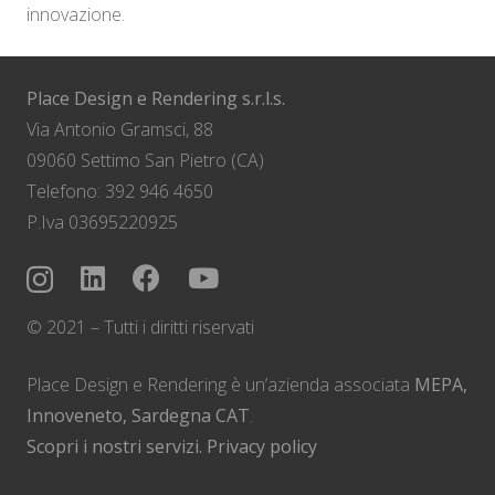
innovazione.
Place Design e Rendering s.r.l.s.
Via Antonio Gramsci, 88
09060 Settimo San Pietro (CA)
Telefono: 392 946 4650
P.Iva 03695220925
© 2021 – Tutti i diritti riservati
Place Design e Rendering è un’azienda associata
MEPA,
Innoveneto, Sardegna CAT
.
Scopri i nostri servizi.
Privacy policy