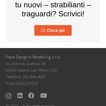
tu nuovi – strabilianti –
traguardi? Scrivici!
Clicca qui
Place Design e Rendering s.r.l.s.
Via Antonio Gramsci, 88
09060 Settimo San Pietro (CA)
Telefono: 392 946 4650
P.Iva 03695220925